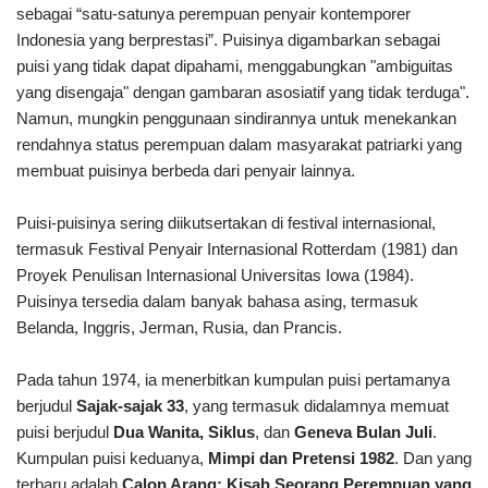
sebagai “satu-satunya perempuan penyair kontemporer
Indonesia yang berprestasi”. Puisinya digambarkan sebagai
puisi yang tidak dapat dipahami, menggabungkan "ambiguitas
yang disengaja" dengan gambaran asosiatif yang tidak terduga".
Namun, mungkin penggunaan sindirannya untuk menekankan
rendahnya status perempuan dalam masyarakat patriarki yang
membuat puisinya berbeda dari penyair lainnya.
Puisi-puisinya sering diikutsertakan di festival internasional,
termasuk Festival Penyair Internasional Rotterdam (1981) dan
Proyek Penulisan Internasional Universitas Iowa (1984).
Puisinya tersedia dalam banyak bahasa asing, termasuk
Belanda, Inggris, Jerman, Rusia, dan Prancis.
Pada tahun 1974, ia menerbitkan kumpulan puisi pertamanya
berjudul
Sajak-sajak 33
, yang termasuk didalamnya memuat
puisi berjudul
Dua Wanita, Siklus
, dan
Geneva Bulan Juli
.
Kumpulan puisi keduanya,
Mimpi dan Pretensi 1982
. Dan yang
terbaru adalah
Calon Arang: Kisah Seorang Perempuan yang