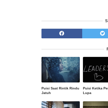
S
Puisi Saat Rintik Rindu
Puisi Ketika P
Jatuh
Lupa