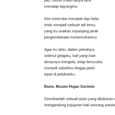
pilu, meski mata hanya bisa
menatap bayangmu
Kini mencoba merubah tiap helai
rindu menjadi sebuah tali temu,
yang ku uraikan sepanjang jarak
pengembaraan menemukanmu
Agar ku tahu, dalam pekatnya
selimut
gelapku, hati yang kian
derasnya
mengelu, tetap berusaha
menarik
tubuhmu hingga jatuh
tepat
di pelukanku..
Bumi, Musim Hujan Gerimis
Demikianlah sebuah puisi yang dituliskan
mengandung kejujuran hati seorang wanita k