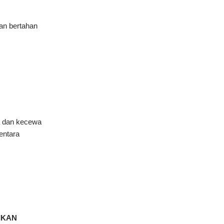
an bertahan
a dan kecewa
entara
IKAN