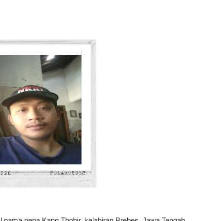
 nama pena Kang Thohir, kelahiran Brebes, Jawa Tengah.