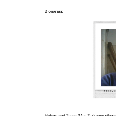
Bionarasi
:
Muhammad Thohir (Mas Tair) yang dikenal