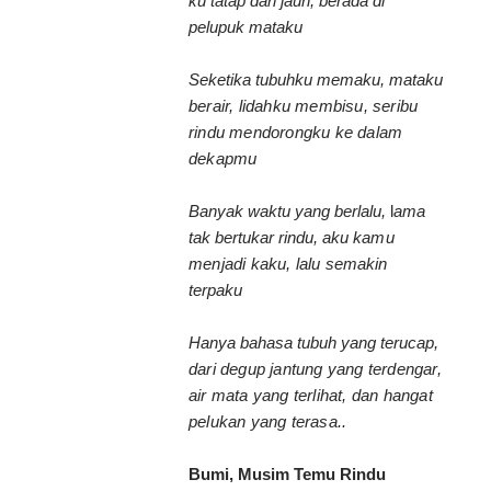
ku tatap dari jauh, berada di
pelupuk mataku
Seketika tubuhku memaku, mataku
berair, lidahku membisu, seribu
rindu mendorongku ke dalam
dekapmu
Banyak waktu yang berlalu,
l
ama
tak bertukar rindu,
aku
kamu
menjadi kaku, lalu
semakin
terpaku
Hanya bahasa tubuh yang terucap,
dari degup jantung yang
terdengar,
air
mata yang terlihat,
dan hangat
pelukan yang terasa..
Bumi, Musim Temu Rindu