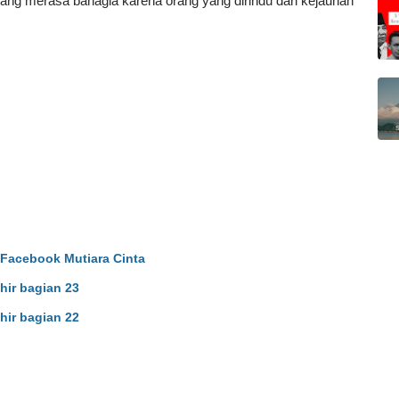
dang merasa bahagia karena orang yang dirindu dari kejauhan
Facebook Mutiara Cinta
hir bagian 23
hir bagian 22