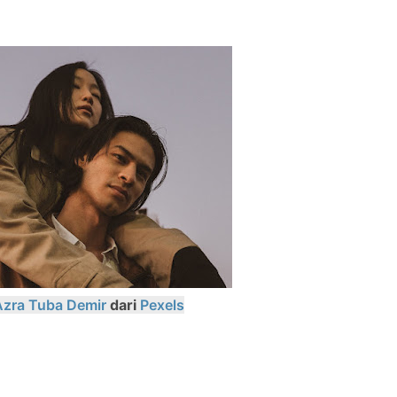
Azra Tuba Demir
dari
Pexels