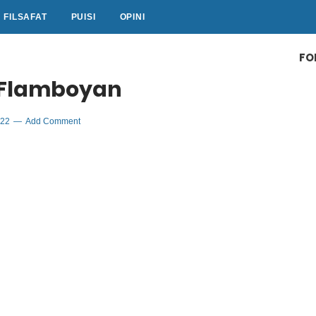
FILSAFAT
PUISI
OPINI
FO
a Flamboyan
022
Add Comment